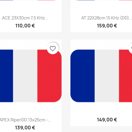
Aperçu rapide
Aperçu rapide


ACE 23X30cm 7,5 KHz...
AT 22X28cm 15 KHz (DD)..
110,00 €
159,00 €
favorite_border
fa
Aperçu rapide
Aperçu rapide


149,00 €
APEX RiperDD 13x25cm -...
139,00 €