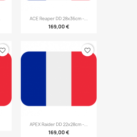
Aperçu rapide

.
ACE Reaper DD 28x36cm -...
169,00 €
vorite_border
favorite_border
Aperçu rapide

APEX Raider DD 22x28cm -...
169,00 €