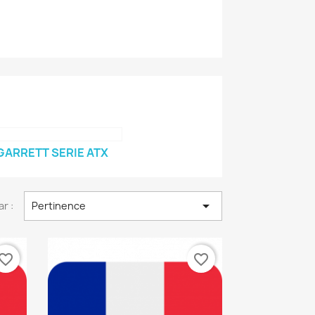
GARRETT SERIE ATX

ar :
Pertinence
vorite_border
favorite_border