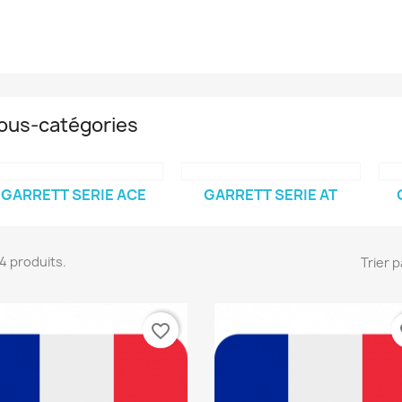
ous-catégories
GARRETT SERIE ACE
GARRETT SERIE AT
 14 produits.
Trier p
favorite_border
fa