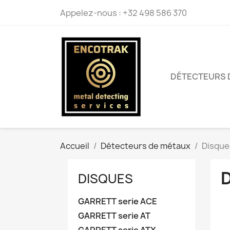
Appelez-nous :
+32 498 586 370
DÉTECTEURS 
Accueil
Détecteurs de métaux
Disque
DISQUES
GARRETT serie ACE
GARRETT serie AT
GARRETT serie ATX