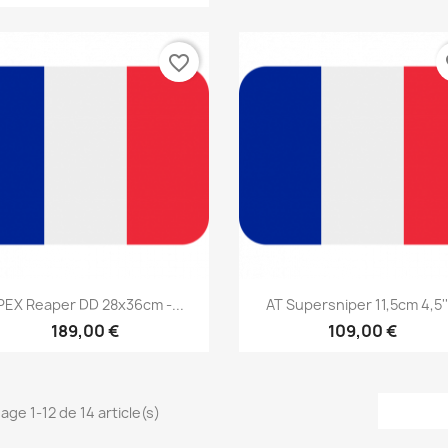
favorite_border
fa
Aperçu rapide
Aperçu rapide


PEX Reaper DD 28x36cm -...
AT Supersniper 11,5cm 4,5''.
189,00 €
109,00 €
age 1-12 de 14 article(s)