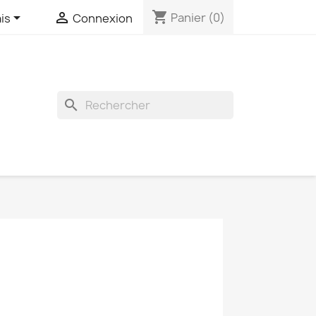
shopping_cart


Panier
(0)
is
Connexion
search