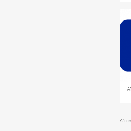
A
Affich