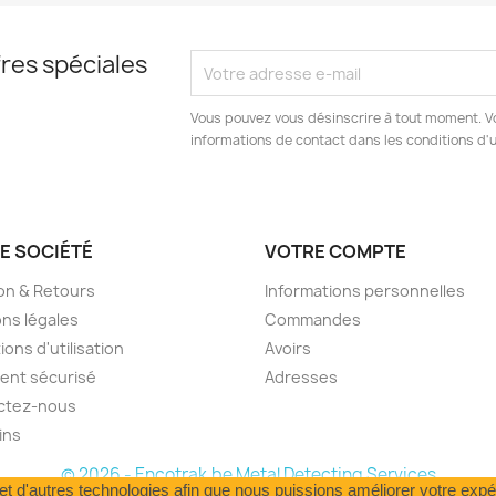
res spéciales
Vous pouvez vous désinscrire à tout moment. V
informations de contact dans les conditions d'ut
E SOCIÉTÉ
VOTRE COMPTE
son & Retours
Informations personnelles
ns légales
Commandes
ions d'utilisation
Avoirs
ent sécurisé
Adresses
ctez-nous
ins
© 2026 - Encotrak.be Metal Detecting Services
 et d'autres technologies afin que nous puissions améliorer votre expé