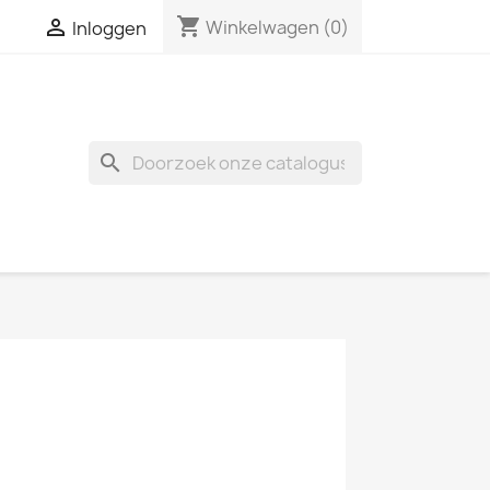
shopping_cart

Winkelwagen
(0)
Inloggen
search