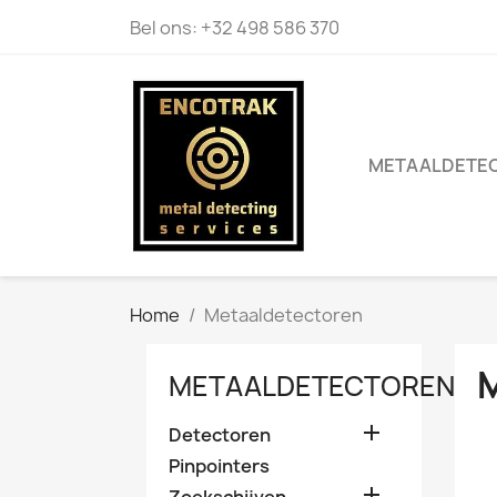
Bel ons:
+32 498 586 370
METAALDETE
Home
Metaaldetectoren
METAALDETECTOREN

Detectoren
Pinpointers

Zoekschijven