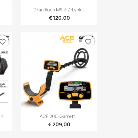
Snel bekijken

Draadloos MS-3 Z-Lynk...
€ 120,00
vorite_border
favorite_border
Snel bekijken

on
ACE 200i Garrett...
€ 209,00