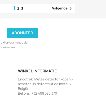
1

Volgende
2
3
. Hiervoor kunt u de
oorwaarden.
WINKEL INFORMATIE
Encotrak: Metaaldetector kopen -
acheter un détecteur de métaux
België
Bel ons:
+32 498 586 370