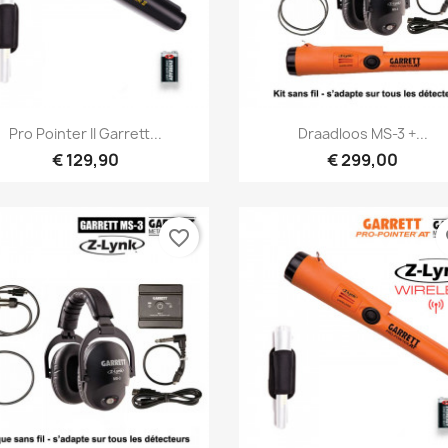
Snel bekijken
Snel bekijken


Pro Pointer II Garrett...
Draadloos MS-3 +...
€ 129,90
€ 299,00
favorite_border
fa