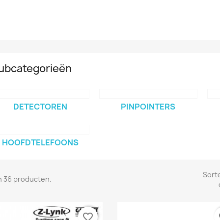
ubcategorieën
DETECTOREN
PINPOINTERS
HOOFDTELEFOONS
Sort
jn 36 producten.
favorite_border
fa