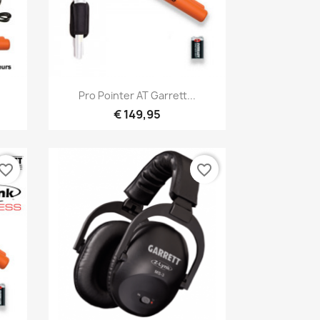
Snel bekijken

Pro Pointer AT Garrett...
€ 149,95
vorite_border
favorite_border