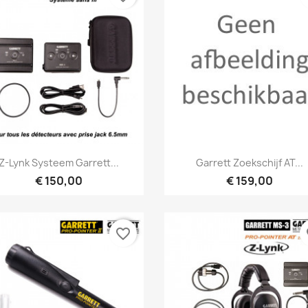
Snel bekijken
Snel bekijken


Z-Lynk Systeem Garrett...
Garrett Zoekschijf AT...
€ 150,00
€ 159,00
favorite_border
fa