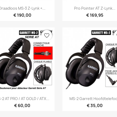
Snel bekijken
Snel bekijken


Draadloos MS-3 Z-Lynk +...
Pro Pointer AT Z-Lynk...
€ 190,00
€ 169,95
favorite_border
fa
Snel bekijken
Snel bekijken


-2 AT PRO / AT GOLD / ATX...
MS-2 Garrett Hoofdtelefo
€ 60,00
€ 35,00