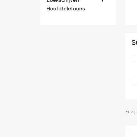
Hoofdtelefoons
S
Er zi