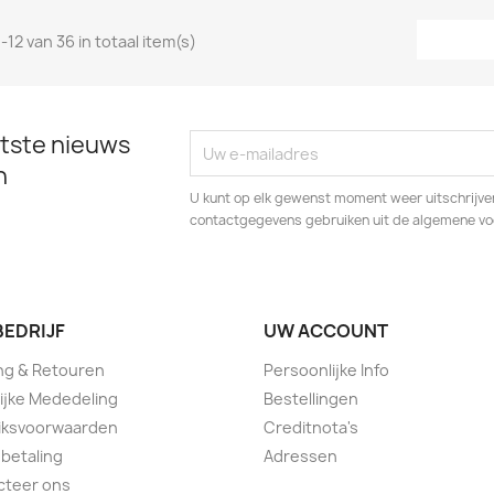
-12 van 36 in totaal item(s)
tste nieuws
n
U kunt op elk gewenst moment weer uitschrijven
contactgegevens gebruiken uit de algemene v
BEDRIJF
UW ACCOUNT
ng & Retouren
Persoonlijke Info
ijke Mededeling
Bestellingen
iksvoorwaarden
Creditnota's
 betaling
Adressen
cteer ons