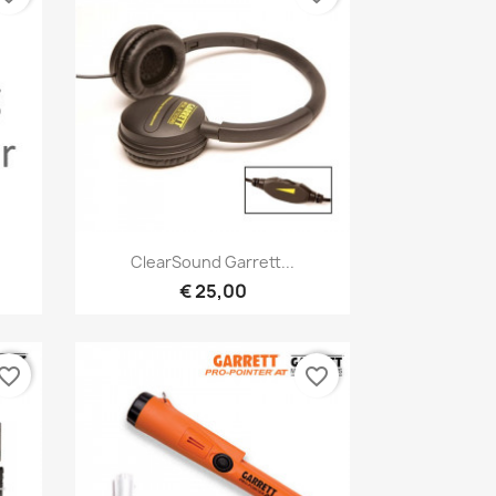
Snel bekijken

ClearSound Garrett...
€ 25,00
vorite_border
favorite_border