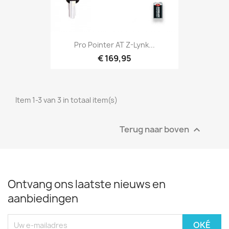
Snel bekijken

Pro Pointer AT Z-Lynk...
€ 169,95
Item 1-3 van 3 in totaal item(s)
Terug naar boven

Ontvang ons laatste nieuws en
aanbiedingen