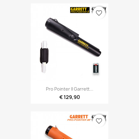
favorite_border
Snel bekijken

Pro Pointer II Garrett...
€ 129,90
favorite_border