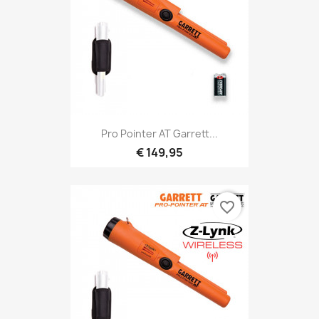
Snel bekijken

Pro Pointer AT Garrett...
€ 149,95
favorite_border