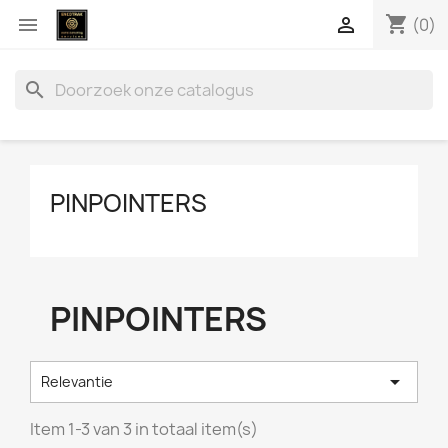
shopping_cart


(0)
search
PINPOINTERS
PINPOINTERS

Relevantie
Item 1-3 van 3 in totaal item(s)