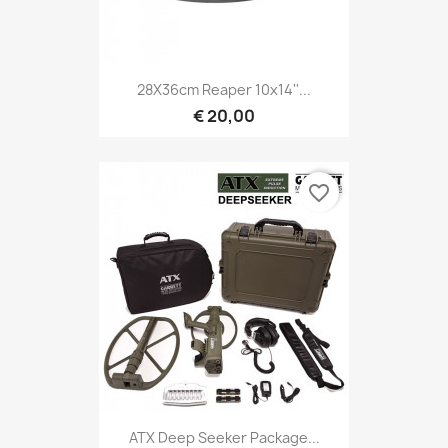
Snel bekijken

28X36cm Reaper 10x14''...
€ 20,00
favorite_border
Snel bekijken

ATX Deep Seeker Package...