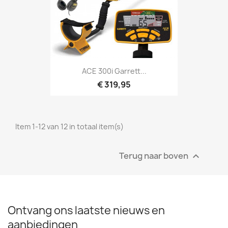
Snel bekijken

ACE 300i Garrett...
€ 319,95
Item 1-12 van 12 in totaal item(s)
Terug naar boven

Ontvang ons laatste nieuws en
aanbiedingen