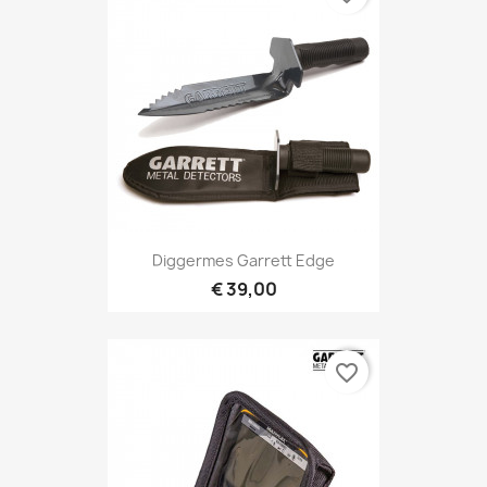
Snel bekijken

Diggermes Garrett Edge
€ 39,00
favorite_border