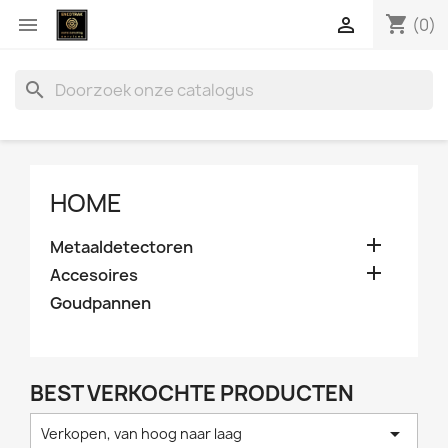
shopping_cart


(0)
search
HOME

Metaaldetectoren

Accesoires
Goudpannen
BEST VERKOCHTE PRODUCTEN

Verkopen, van hoog naar laag