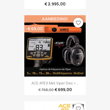
€ 2.995,00
AANBIEDING!
favorite_border
-€ 69,00
Snel bekijken

ACE APEX Met Viper Disc +...
€ 699,00
€ 768,00
favorite_border