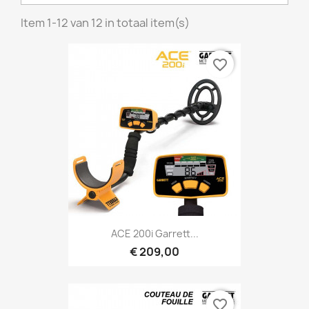
Item 1-12 van 12 in totaal item(s)
favorite_border
Snel bekijken

ACE 200i Garrett...
€ 209,00
favorite_border