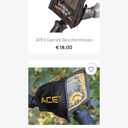
Snel bekijken

APEX Garrett Beschermhoes
€ 18,00
favorite_border