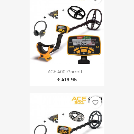
Snel bekijken

ACE 400i Garrett...
€ 419,95
favorite_border