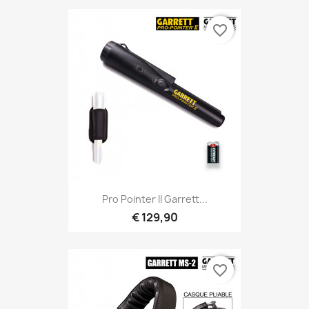
favorite_border
Snel bekijken

Pro Pointer II Garrett...
€ 129,90
favorite_border