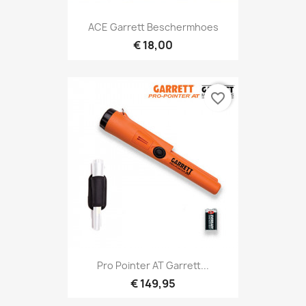
Snel bekijken

ACE Garrett Beschermhoes
€ 18,00
favorite_border
Snel bekijken

Pro Pointer AT Garrett...
€ 149,95