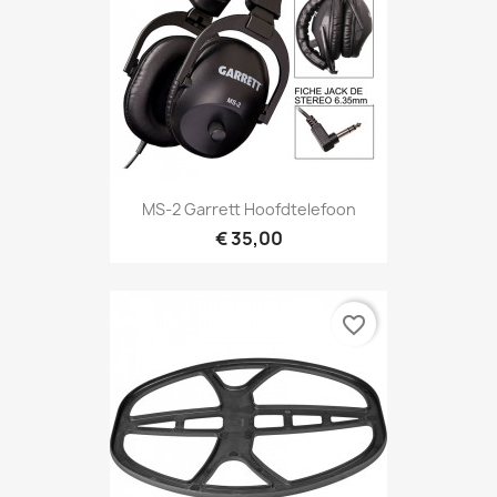
Snel bekijken

MS-2 Garrett Hoofdtelefoon
€ 35,00
favorite_border