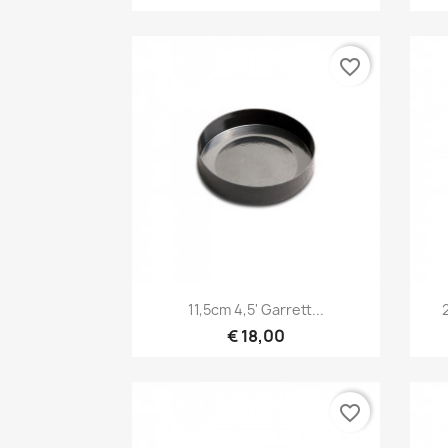
favorite_border
Snel bekijken

11,5cm 4,5' Garrett...
€ 18,00
favorite_border