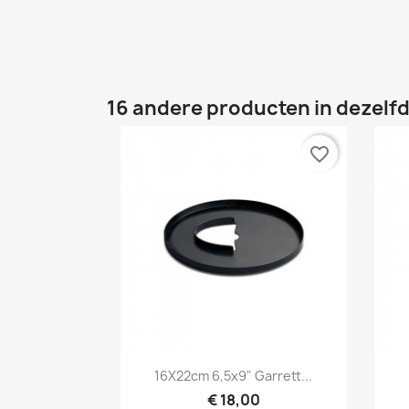
16 andere producten in dezelfd
favorite_border
Snel bekijken

16X22cm 6,5x9" Garrett...
€ 18,00