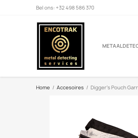
Bel ons:
+32 498 586 370
METAALDETE
Home
Accesoires
Digger's Pouch Gar