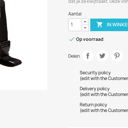
dat je ze kwijtraakt. Deze vond
Aantal

IN WINK

Op voorraad
Delen
Security policy
(edit with the Custome
Delivery policy
(edit with the Custome
Return policy
(edit with the Custome