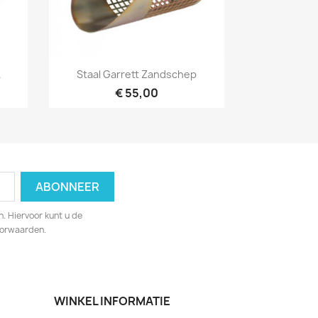
Snel bekijken

.
Staal Garrett Zandschep
€ 55,00
. Hiervoor kunt u de
oorwaarden.
WINKEL INFORMATIE