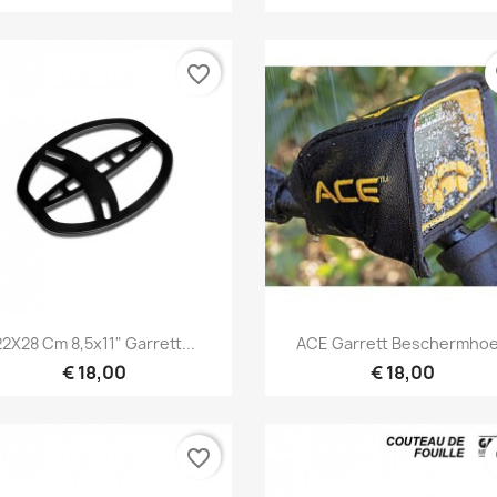
favorite_border
fa
Snel bekijken
Snel bekijken


22X28 Cm 8,5x11" Garrett...
ACE Garrett Beschermho
€ 18,00
€ 18,00
favorite_border
fa