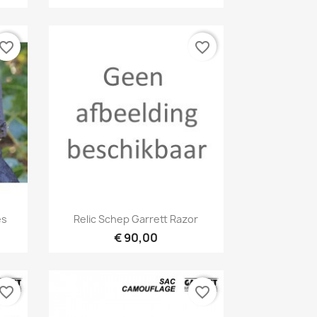
vorite_border
favorite_border
Snel bekijken

es
Relic Schep Garrett Razor
€ 90,00
vorite_border
favorite_border