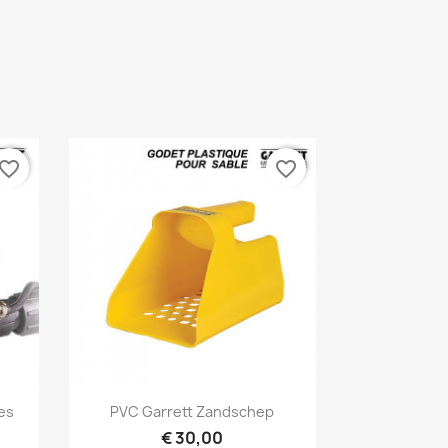
vorite_border
favorite_border
Snel bekijken

es
PVC Garrett Zandschep
€ 30,00