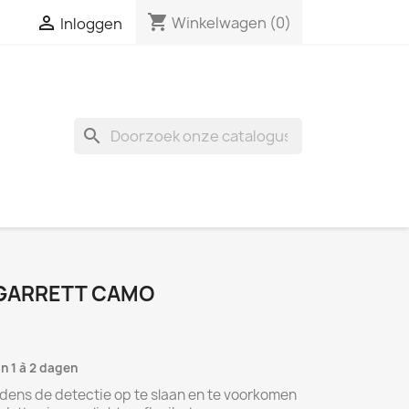
shopping_cart

Winkelwagen
(0)
Inloggen
search
 GARRETT CAMO
n 1 à 2 dagen
jdens de detectie op te slaan en te voorkomen