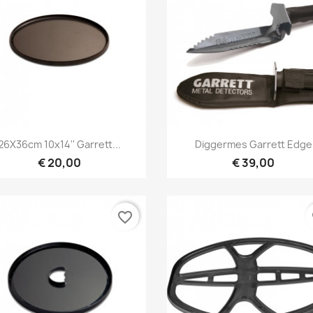
Snel bekijken
Snel bekijken


26X36cm 10x14'' Garrett...
Diggermes Garrett Edge
€ 20,00
€ 39,00
favorite_border
fa