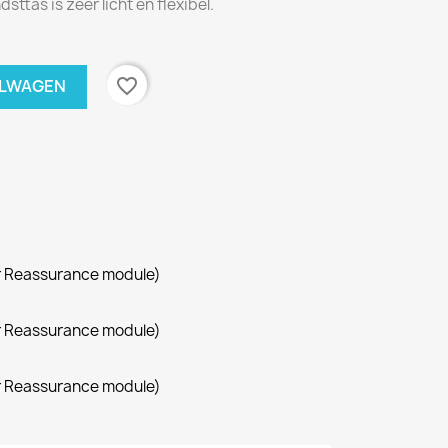
sttas is zeer licht en flexibel.
favorite_border
ELWAGEN
r Reassurance module)
r Reassurance module)
r Reassurance module)