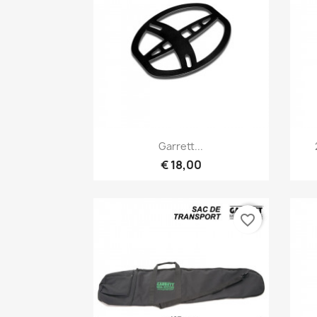
Snel bekijken

Garrett...
€ 18,00
favorite_border