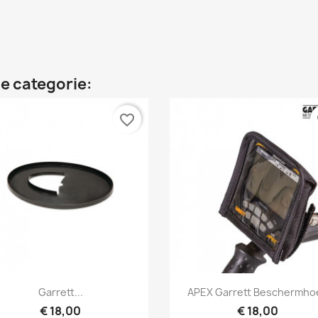
e categorie:
favorite_border
fa
Snel bekijken
Snel bekijken


Garrett...
APEX Garrett Beschermho
€ 18,00
€ 18,00