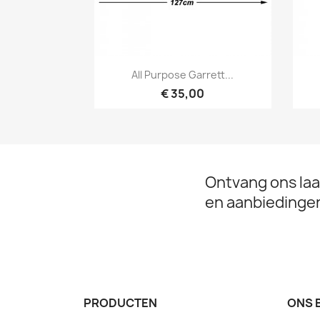
Snel bekijken

All Purpose Garrett...
€ 35,00
Ontvang ons laa
en aanbiedinge
PRODUCTEN
ONS 