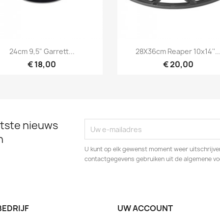
Snel bekijken
Snel bekijken


24cm 9,5" Garrett...
28X36cm Reaper 10x14''..
€ 18,00
€ 20,00
tste nieuws
n
U kunt op elk gewenst moment weer uitschrijven
contactgegevens gebruiken uit de algemene v
BEDRIJF
UW ACCOUNT